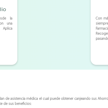
lio
esde la
Con m
on una
siemp
 Aplica
Farmac
Recoge
pasand
an de asistencia médica el cual puede obtener canjeando sus
Ahorr
te de sus beneficios: