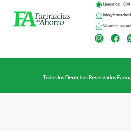
Llamanos:
+504
info@farmaciasd
Vacantes:
vacan
Todos los Derechos Reservados
Farma