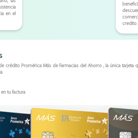
año, las
benef
istencia
descue
cia en el
comerci
credito.
s
 crédito Promérica Más de Farmacias del Ahorro , la única tarjeta 
ta
en tu factura