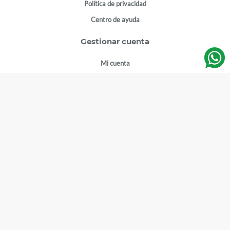
Política de privacidad
Centro de ayuda
Gestionar cuenta
Mi cuenta
Registrarme
Sitios de interés
Sucursales
Horarios de atención
Empleos
Todos los Derechos Reservados
Farmacias del Ahorro
©
2026
DESCARGA NUESTRA APP EN: