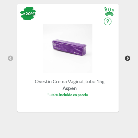
+20%
+1
Ovestin Crema Vaginal, tubo 15g
Aspen
*+20% incluido en precio