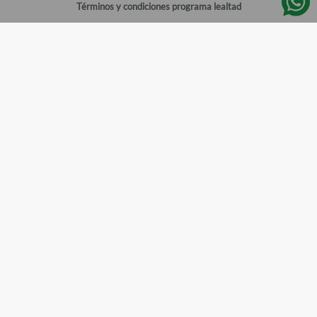
Términos y condiciones programa lealtad
Política de privacidad
Centro de ayuda
Gestionar cuenta
Mi cuenta
Registrarme
Sitios de interés
Sucursales
Horarios de atención
Empleos
Todos los Derechos Reservados
Farmacias del Ahorro
©
2026