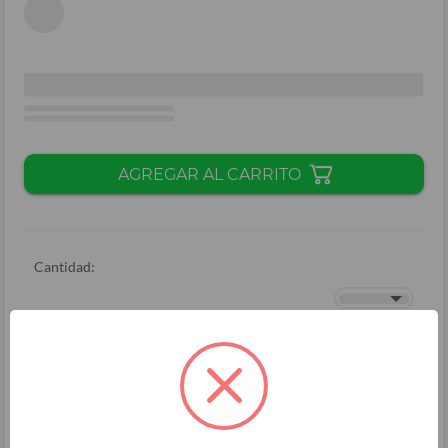
AGREGAR AL CARRITO
Cantidad:
Total + ISV
(
L.
)