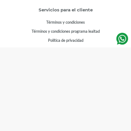
Servicios para el cliente
Términos y condiciones
Términos y condiciones programa lealtad
Política de privacidad
Centro de ayuda
Gestionar cuenta
Mi cuenta
Registrarme
Sitios de interés
Sucursales
Horarios de atención
Empleos