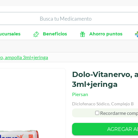
ucursales
Beneficios
Ahorro puntos
o, ampolla 3ml+jeringa
Dolo-Vitanervo, 
3ml+jeringa
Piersan
Diclofenaco Sódico, Complejo B
Recordarme comp
AGREGAR A