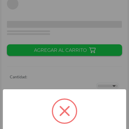
AGREGAR AL CARRITO
Cantidad:
Total + ISV
(
L.
)