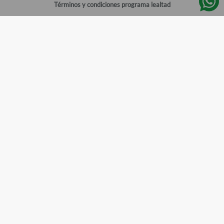
Términos y condiciones programa lealtad
Política de privacidad
Centro de ayuda
Gestionar cuenta
Mi cuenta
Registrarme
Sitios de interés
Sucursales
Horarios de atención
Empleos
Todos los Derechos Reservados
Farmacias del Ahorro
©
2026