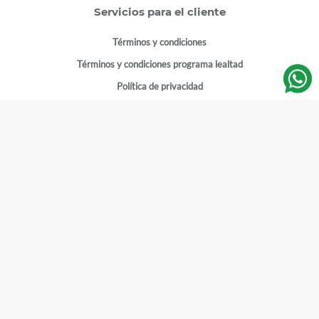
Servicios para el cliente
Términos y condiciones
Términos y condiciones programa lealtad
Política de privacidad
Centro de ayuda
Gestionar cuenta
Mi cuenta
Registrarme
Sitios de interés
Sucursales
Horarios de atención
Empleos