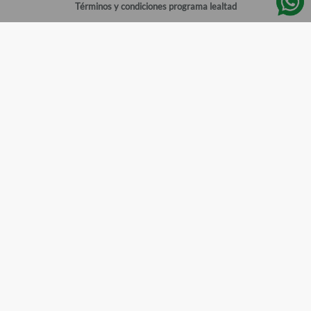
Términos y condiciones programa lealtad
Política de privacidad
Centro de ayuda
Gestionar cuenta
Mi cuenta
Registrarme
Sitios de interés
Sucursales
Horarios de atención
Empleos
Todos los Derechos Reservados
Farmacias del Ahorro
©
2026