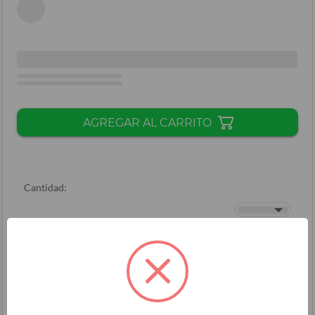
AGREGAR AL CARRITO
Cantidad:
Total + ISV
(
L.
)