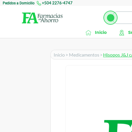
Pedidos a Domicilio
+504 2276-4747
Inicio
S
Inicio
>
Medicamentos
>
Hisopos J&J c