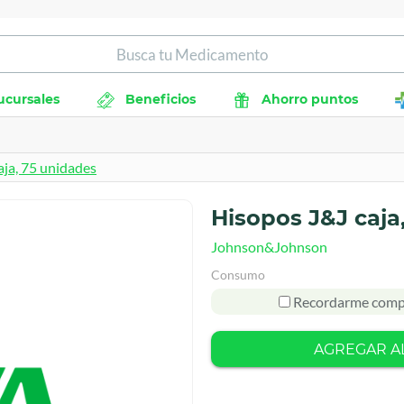
ucursales
Beneficios
Ahorro puntos
aja, 75 unidades
Hisopos J&J caja
Johnson&Johnson
Consumo
Recordarme comp
AGREGAR A