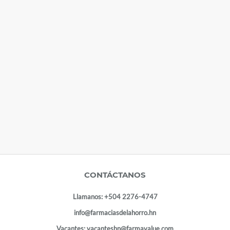
CONTÁCTANOS
Llamanos:
+504 2276-4747
info@farmaciasdelahorro.hn
Vacantes:
vacanteshn@farmavalue.com