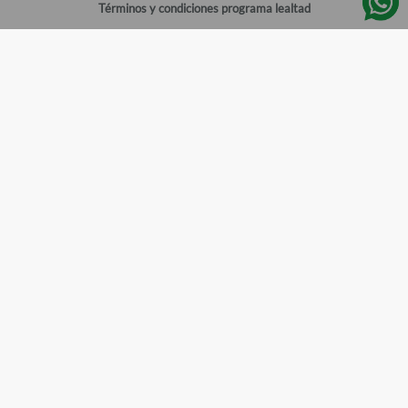
Términos y condiciones programa lealtad
Política de privacidad
Centro de ayuda
Gestionar cuenta
Mi cuenta
Registrarme
Sitios de interés
Sucursales
Horarios de atención
Empleos
Todos los Derechos Reservados
Farmacias del Ahorro
©
2026