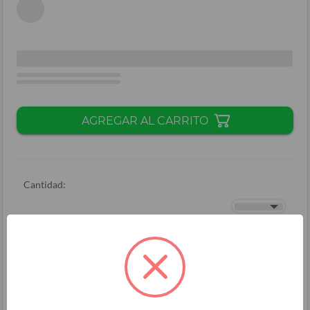
AGREGAR AL CARRITO
Cantidad:
Total + ISV
(
L.
)