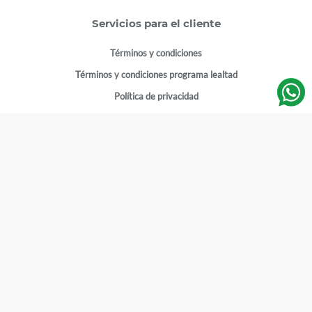
Servicios para el cliente
Términos y condiciones
Términos y condiciones programa lealtad
Política de privacidad
Centro de ayuda
Gestionar cuenta
Mi cuenta
Registrarme
Sitios de interés
Sucursales
Horarios de atención
Empleos