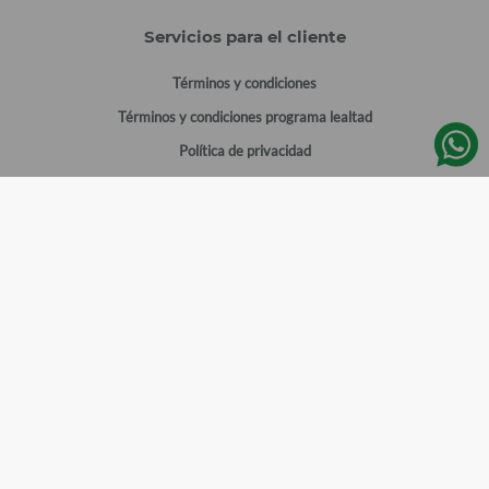
Servicios para el cliente
Términos y condiciones
Términos y condiciones programa lealtad
Política de privacidad
Centro de ayuda
Gestionar cuenta
Mi cuenta
Registrarme
Sitios de interés
Sucursales
Horarios de atención
Empleos