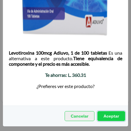
Cantidad:
Levotiroxina 100mcg Adiuvo, 1 de 100 tabletas
Es una
alternativa a este producto.
Tiene equivalencia de
Total + ISV
(
L.
)
528.31
componente y el precio es más accesible.
Te ahorras:
L.
360.31
¿Prefieres ver este producto?
Cancelar
Aceptar