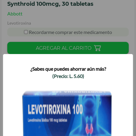
Synthroid 100mcg, 30 tabletas
Abbott
Levotiroxina
Recordarme comprar este medicamento
AGREGAR AL CARRITO
¿Sabes que puedes ahorrar aún más?
Tengo Tercera Edad
(Precio:
L.
5.60
)
Tengo Cuarta Edad
Tengo tarjeta Promérica Más