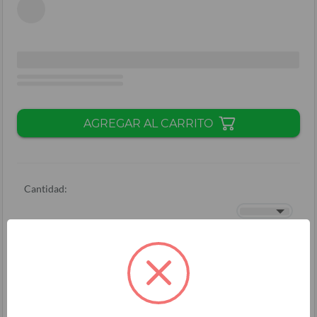
AGREGAR AL CARRITO
Cantidad:
Total + ISV
(
L.
)