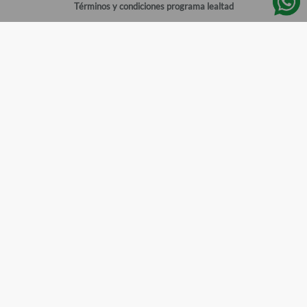
Términos y condiciones programa lealtad
Política de privacidad
Centro de ayuda
Gestionar cuenta
Mi cuenta
Registrarme
Sitios de interés
Sucursales
Horarios de atención
Empleos
Todos los Derechos Reservados
Farmacias del Ahorro
©
2026