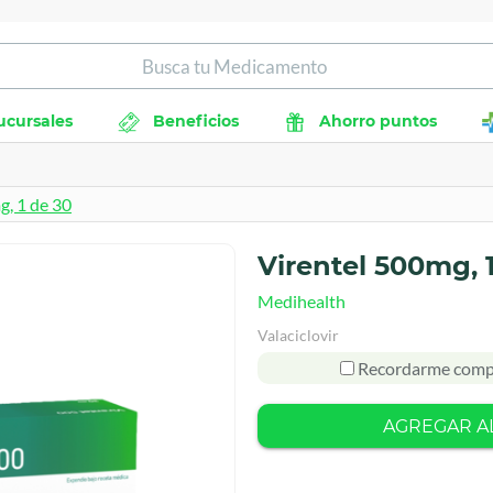
ucursales
Beneficios
Ahorro puntos
g, 1 de 30
Virentel 500mg, 
Medihealth
Valaciclovir
Recordarme comp
AGREGAR A