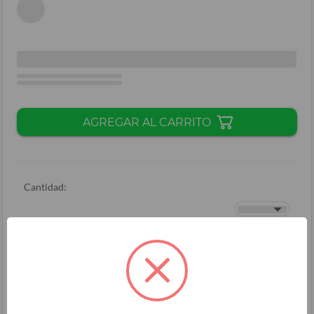
AGREGAR AL CARRITO
Cantidad:
Total + ISV
(
L.
)