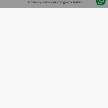
Términos y condiciones programa lealtad
Política de privacidad
Centro de ayuda
Gestionar cuenta
Mi cuenta
Registrarme
Sitios de interés
Sucursales
Horarios de atención
Empleos
Todos los Derechos Reservados
Farmacias del Ahorro
©
2026