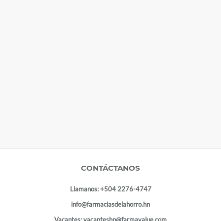
CONTÁCTANOS
Llamanos:
+504 2276-4747
info@farmaciasdelahorro.hn
Vacantes:
vacanteshn@farmavalue.com