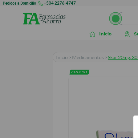
Pedidos a Domicilio
+504 2276-4747
Inicio
S
Inicio
>
Medicamentos
>
Skar 20mg, 30
CANJE
3
+
1