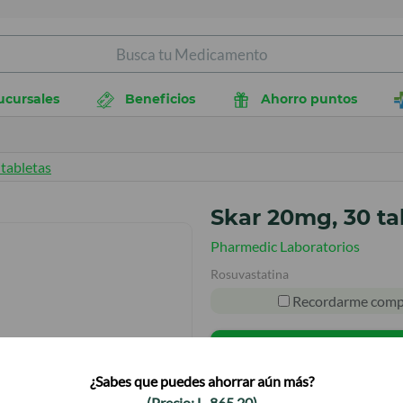
ucursales
Beneficios
Ahorro puntos
 tabletas
Skar 20mg, 30 ta
Pharmedic Laboratorios
Rosuvastatina
Recordarme comp
AGREGAR A
¿Sabes que puedes ahorrar aún más?
(Precio:
L.
865.20
)