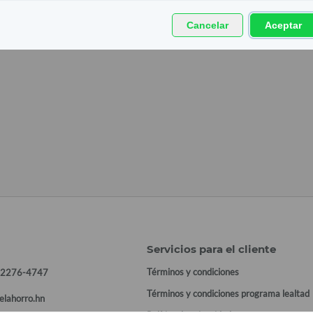
Cancelar
Aceptar
Servicios para el cliente
Términos y condiciones
 2276-4747
Términos y condiciones programa lealtad
elahorro.hn