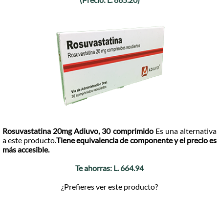
Tengo Tercera Edad
Tengo Cuarta Edad
Tengo tarjeta Promérica Más
Cantidad:
Rosuvastatina 20mg Adiuvo, 30 comprimido
Es una alternativa
a este producto.
Tiene equivalencia de componente y el precio es
más accesible.
Total + ISV
(
L.
)
Te ahorras:
L.
664.94
¿Prefieres ver este producto?