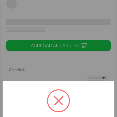
AGREGAR AL CARRITO
Cantidad:
Total + ISV
(
L.
)