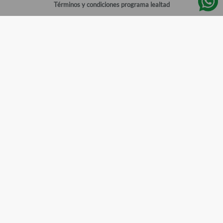
Términos y condiciones programa lealtad
Política de privacidad
Centro de ayuda
Gestionar cuenta
Mi cuenta
Registrarme
Sitios de interés
Sucursales
Horarios de atención
Empleos
Todos los Derechos Reservados
Farmacias del Ahorro
©
2026