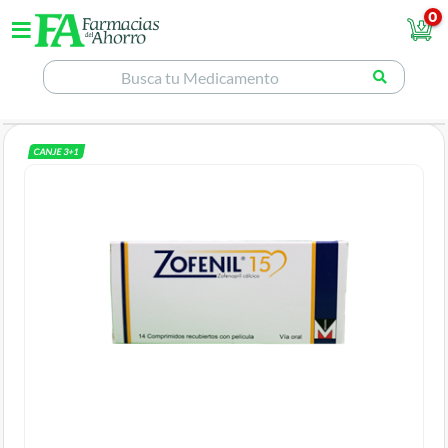
0
CANJE
3
+
1