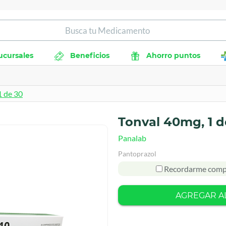
ucursales
Beneficios
Ahorro puntos
1 de 30
Tonval 40mg, 1 d
Panalab
Pantoprazol
Recordarme comp
AGREGAR A