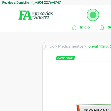
Pedidos a Domicilio
+504 2276-4747
Inicio
S
Inicio
>
Medicamentos
>
Tonval 40mg, 
CANJE
60
+
30