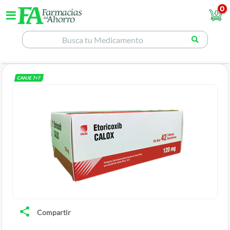
0
CANJE
7
+
7
Compartir