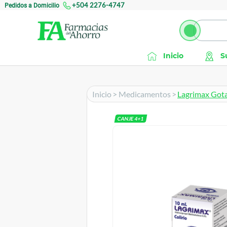
Pedidos a Domicilio
+504 2276-4747
Inicio
S
Inicio
>
Medicamentos
>
Lagrimax Gota
CANJE
4
+
1