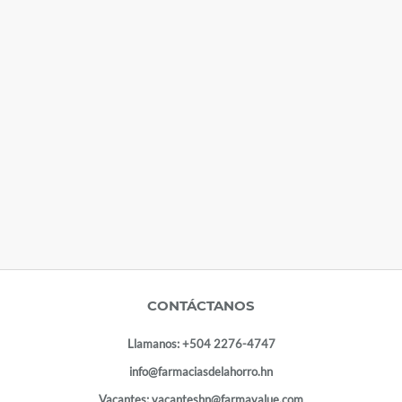
CONTÁCTANOS
Llamanos:
+504 2276-4747
info@farmaciasdelahorro.hn
Vacantes:
vacanteshn@farmavalue.com