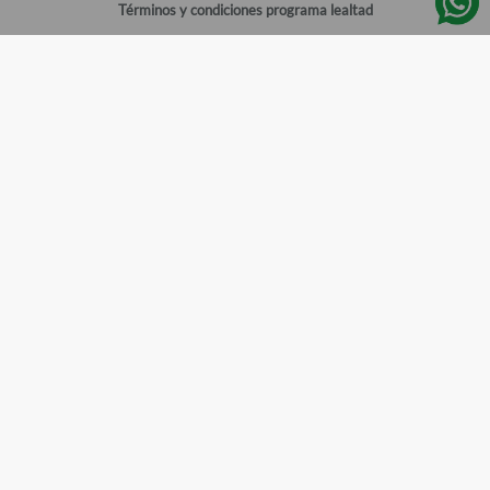
Términos y condiciones programa lealtad
Política de privacidad
Centro de ayuda
Gestionar cuenta
Mi cuenta
Registrarme
Sitios de interés
Sucursales
Horarios de atención
Empleos
Todos los Derechos Reservados
Farmacias del Ahorro
©
2026