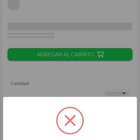
AGREGAR AL CARRITO
Cantidad:
Total + ISV
(
L.
)