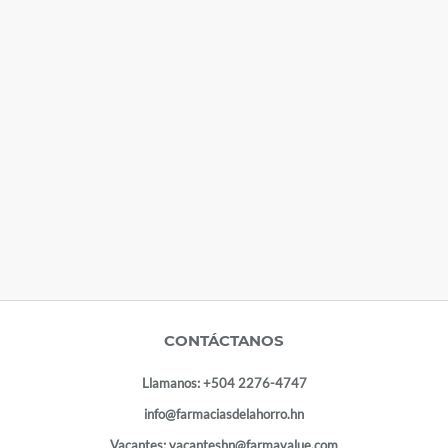
CONTÁCTANOS
Llamanos:
+504 2276-4747
info@farmaciasdelahorro.hn
Vacantes:
vacanteshn@farmavalue.com