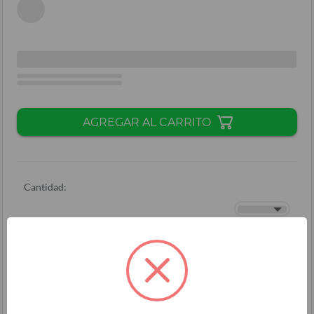
AGREGAR AL CARRITO
Cantidad:
Total + ISV
(
L.
)