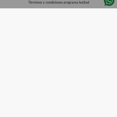
Términos y condiciones programa lealtad
Política de privacidad
Centro de ayuda
Gestionar cuenta
Mi cuenta
Registrarme
Sitios de interés
Sucursales
Horarios de atención
Empleos
Todos los Derechos Reservados
Farmacias del Ahorro
©
2026