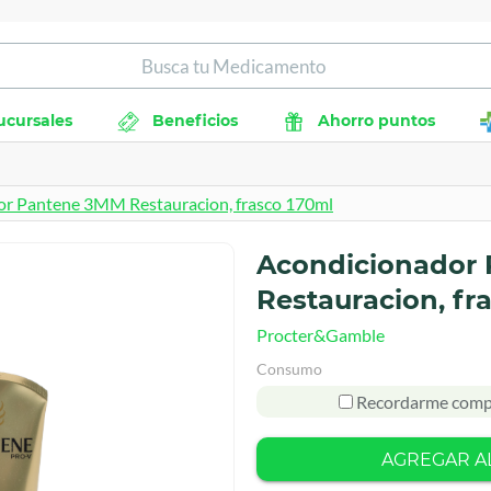
ucursales
Beneficios
Ahorro puntos
or Pantene 3MM Restauracion, frasco 170ml
Acondicionador
Restauracion, fr
Procter&Gamble
Consumo
Recordarme comp
AGREGAR A