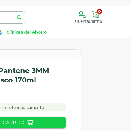
0
Cuenta
Carrito
Clínicas del Ahorro
 Pantene 3MM
asco 170ml
rar este medicamento
L CARRITO