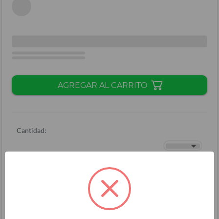
AGREGAR AL CARRITO
Cantidad:
Total + ISV
(
L.
)