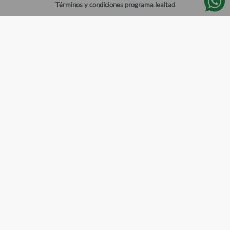
Términos y condiciones programa lealtad
Política de privacidad
Centro de ayuda
Gestionar cuenta
Mi cuenta
Registrarme
Sitios de interés
Sucursales
Horarios de atención
Empleos
Todos los Derechos Reservados
Farmacias del Ahorro
©
2026