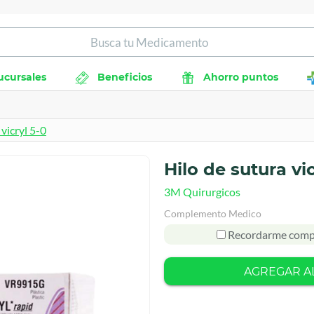
ucursales
Beneficios
Ahorro puntos
 vicryl 5-0
Hilo de sutura vic
3M Quirurgicos
Complemento Medico
Recordarme comp
AGREGAR A