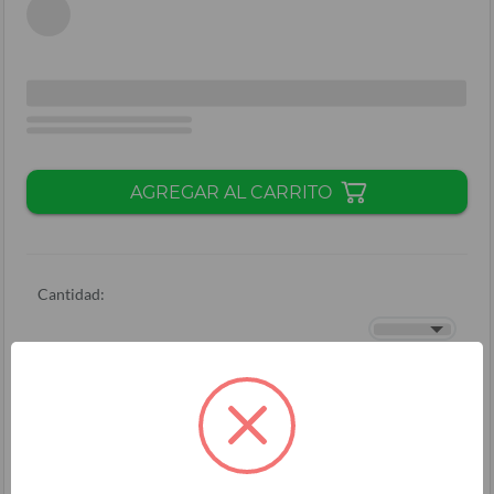
AGREGAR AL CARRITO
Cantidad:
Total + ISV
(
L.
)