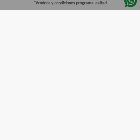
Términos y condiciones programa lealtad
Política de privacidad
Centro de ayuda
Gestionar cuenta
Mi cuenta
Registrarme
Sitios de interés
Sucursales
Horarios de atención
Empleos
Todos los Derechos Reservados
Farmacias del Ahorro
©
2026