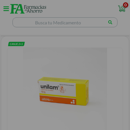
0
CANJE
2
+
1