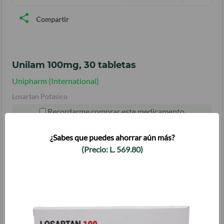
Compartir
Unilam 100mg, 30 tabletas
Unipharm (International)
Losartan Potasico
Recordarme comprar este medicamento
¿Sabes que puedes ahorrar aún más?
AGREGAR AL CARRITO
(Precio:
L.
569.80
)
Tengo Tercera Edad