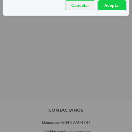
Cancelar
Aceptar
CONTÁCTANOS
Llamanos:
+504 2276-4747
info@farmaciasdelahorro.hn