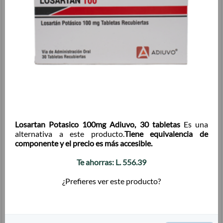
Tengo Cuarta Edad
Tengo tarjeta Promérica Más
Cantidad:
Losartan Potasico 100mg Adiuvo, 30 tabletas
Es una
alternativa a este producto.
Tiene equivalencia de
componente y el precio es más accesible.
Te ahorras:
L.
556.39
Total + ISV
(
L.
)
1,126.19
¿Prefieres ver este producto?