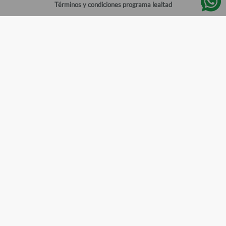
Términos y condiciones programa lealtad
Política de privacidad
Centro de ayuda
Gestionar cuenta
Mi cuenta
Registrarme
Sitios de interés
Sucursales
Horarios de atención
Empleos
Todos los Derechos Reservados
Farmacias del Ahorro
©
2026