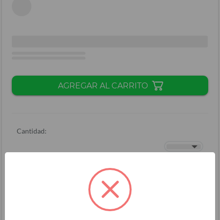
AGREGAR AL CARRITO
Cantidad:
Total + ISV
(
L.
)