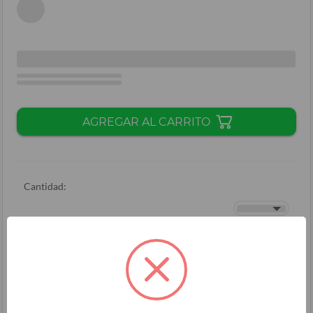
AGREGAR AL CARRITO
Cantidad:
Total + ISV
(
L.
)