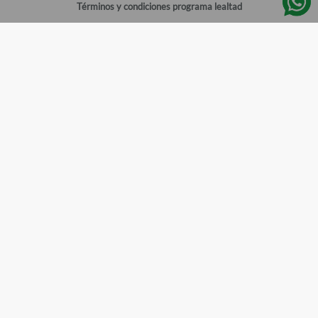
Términos y condiciones programa lealtad
Política de privacidad
Centro de ayuda
Gestionar cuenta
Mi cuenta
Registrarme
Sitios de interés
Sucursales
Horarios de atención
Empleos
Todos los Derechos Reservados
Farmacias del Ahorro
©
2026