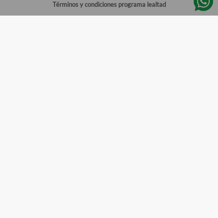
Términos y condiciones programa lealtad
Política de privacidad
Centro de ayuda
Gestionar cuenta
Mi cuenta
Registrarme
Sitios de interés
Sucursales
Horarios de atención
Empleos
Todos los Derechos Reservados
Farmacias del Ahorro
©
2026