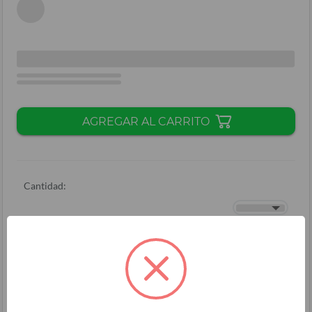
AGREGAR AL CARRITO
Cantidad:
Total + ISV
(
L.
)