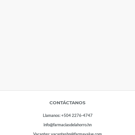
CONTÁCTANOS
Llamanos:
+504 2276-4747
info@farmaciasdelahorro.hn
Vacantes:
vacanteshn@farmavalue.com