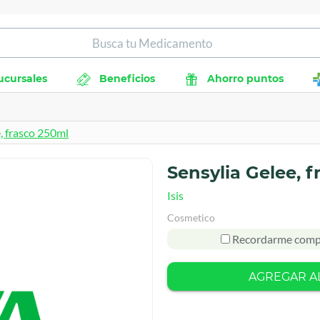
ucursales
Beneficios
Ahorro puntos
, frasco 250ml
Sensylia Gelee, 
Isis
Cosmetico
Recordarme comp
AGREGAR A