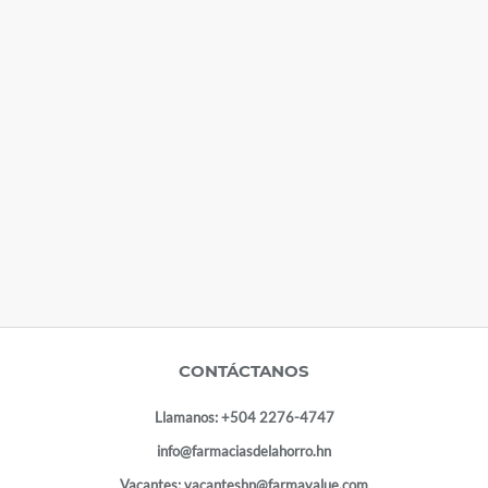
CONTÁCTANOS
Llamanos:
+504 2276-4747
info@farmaciasdelahorro.hn
Vacantes:
vacanteshn@farmavalue.com