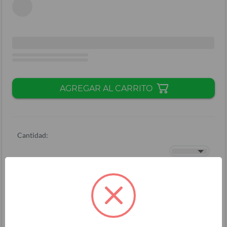
AGREGAR AL CARRITO
Cantidad:
Total + ISV
(
L.
)