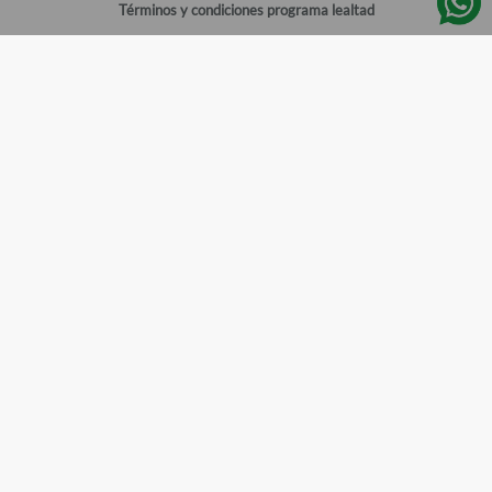
Términos y condiciones programa lealtad
Política de privacidad
Centro de ayuda
Gestionar cuenta
Mi cuenta
Registrarme
Sitios de interés
Sucursales
Horarios de atención
Empleos
Todos los Derechos Reservados
Farmacias del Ahorro
©
2026