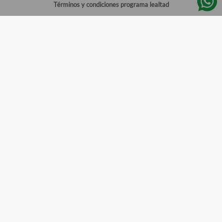
Términos y condiciones programa lealtad
Política de privacidad
Centro de ayuda
Gestionar cuenta
Mi cuenta
Registrarme
Sitios de interés
Sucursales
Horarios de atención
Empleos
Todos los Derechos Reservados
Farmacias del Ahorro
©
2026