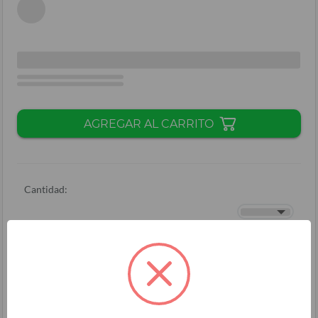
AGREGAR AL CARRITO
Cantidad:
Total + ISV
(
L.
)