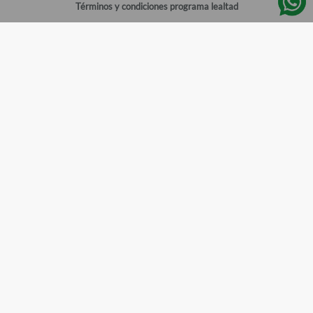
Términos y condiciones programa lealtad
Política de privacidad
Centro de ayuda
Gestionar cuenta
Mi cuenta
Registrarme
Sitios de interés
Sucursales
Horarios de atención
Empleos
Todos los Derechos Reservados
Farmacias del Ahorro
©
2026