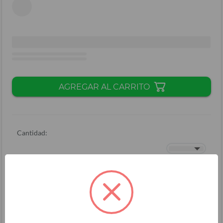
AGREGAR AL CARRITO
Cantidad:
Total + ISV
(
L.
)