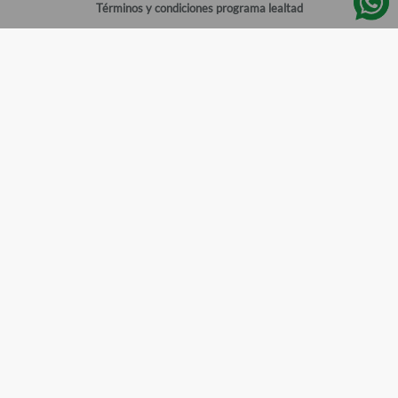
Términos y condiciones programa lealtad
Política de privacidad
Centro de ayuda
Gestionar cuenta
Mi cuenta
Registrarme
Sitios de interés
Sucursales
Horarios de atención
Empleos
Todos los Derechos Reservados
Farmacias del Ahorro
©
2026