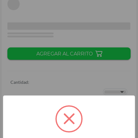
AGREGAR AL CARRITO
Cantidad:
Total + ISV
(
L.
)