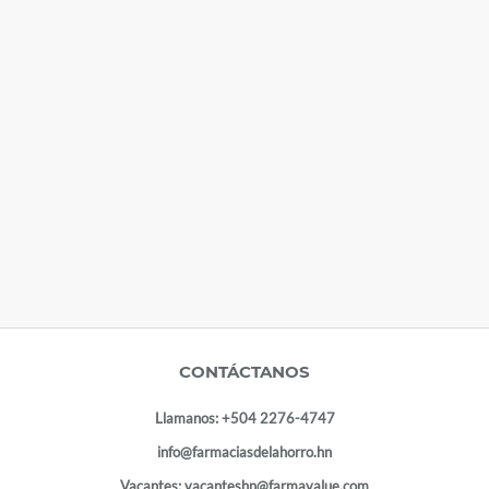
CONTÁCTANOS
Llamanos:
+504 2276-4747
info@farmaciasdelahorro.hn
Vacantes:
vacanteshn@farmavalue.com