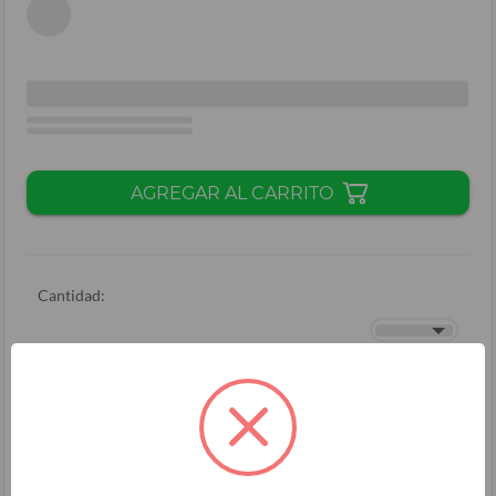
AGREGAR AL CARRITO
Cantidad:
Total + ISV
(
L.
)