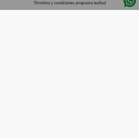
Términos y condiciones programa lealtad
Política de privacidad
Centro de ayuda
Gestionar cuenta
Mi cuenta
Registrarme
Sitios de interés
Sucursales
Horarios de atención
Empleos
Todos los Derechos Reservados
Farmacias del Ahorro
©
2026