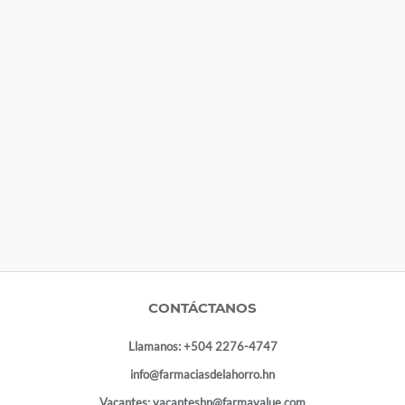
CONTÁCTANOS
Llamanos:
+504 2276-4747
info@farmaciasdelahorro.hn
Vacantes:
vacanteshn@farmavalue.com