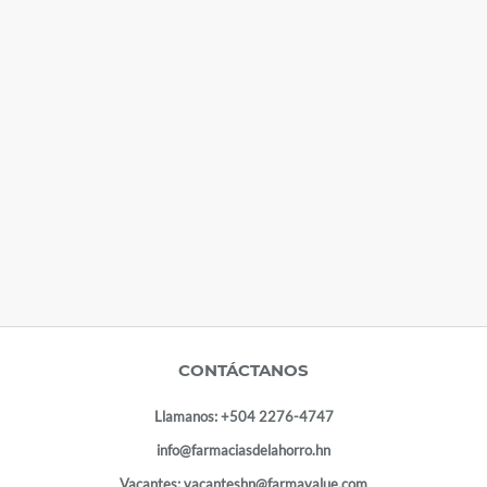
CONTÁCTANOS
Llamanos:
+504 2276-4747
info@farmaciasdelahorro.hn
Vacantes:
vacanteshn@farmavalue.com