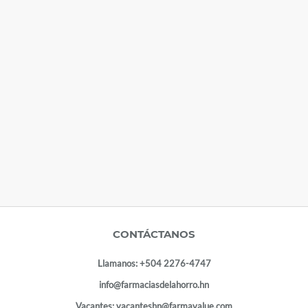
CONTÁCTANOS
Llamanos:
+504 2276-4747
info@farmaciasdelahorro.hn
Vacantes:
vacanteshn@farmavalue.com