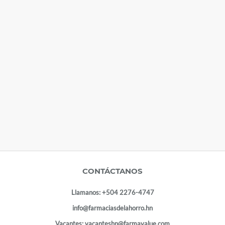
CONTÁCTANOS
Llamanos:
+504 2276-4747
info@farmaciasdelahorro.hn
Vacantes:
vacanteshn@farmavalue.com