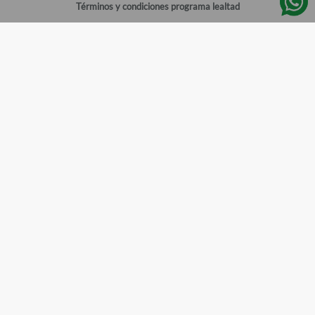
Términos y condiciones programa lealtad
Política de privacidad
Centro de ayuda
Gestionar cuenta
Mi cuenta
Registrarme
Sitios de interés
Sucursales
Horarios de atención
Empleos
Todos los Derechos Reservados
Farmacias del Ahorro
©
2026