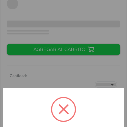
AGREGAR AL CARRITO
Cantidad:
Total + ISV
(
L.
)