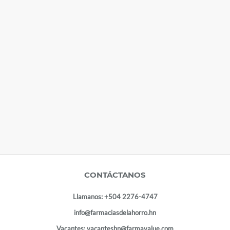
CONTÁCTANOS
Llamanos:
+504 2276-4747
info@farmaciasdelahorro.hn
Vacantes:
vacanteshn@farmavalue.com